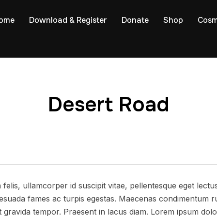
ome
Download & Register
Donate
Shop
Cosm
Desert Road
elis, ullamcorper id suscipit vitae, pellentesque eget lectu
alesuada fames ac turpis egestas. Maecenas condimentum ru
t gravida tempor. Praesent in lacus diam. Lorem ipsum dolor