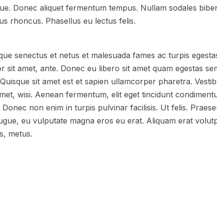
ugue. Donec aliquet fermentum tempus. Nullam sodales bibe
s rhoncus. Phasellus eu lectus felis.
tique senectus et netus et malesuada fames ac turpis egesta
mpor sit amet, ante. Donec eu libero sit amet quam egestas se
. Quisque sit amet est et sapien ullamcorper pharetra. Vest
met, wisi. Aenean fermentum, elit eget tincidunt condiment
 Donec non enim in turpis pulvinar facilisis. Ut felis. Prae
ugue, eu vulputate magna eros eu erat. Aliquam erat volutpa
us, metus.