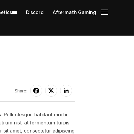
etics
Discord
Aftermath Gaming
TOGGLE SIDE
Share:
s. Pellentesque habitant morbi
trum nisl, at fermentum turpis
 sit amet, consectetur adipiscing