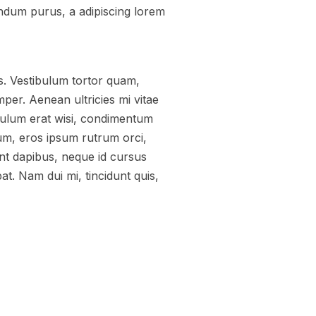
ndum purus, a adipiscing lorem
s. Vestibulum tortor quam,
mper. Aenean ultricies mi vitae
ibulum erat wisi, condimentum
um, eros ipsum rutrum orci,
sent dapibus, neque id cursus
t. Nam dui mi, tincidunt quis,